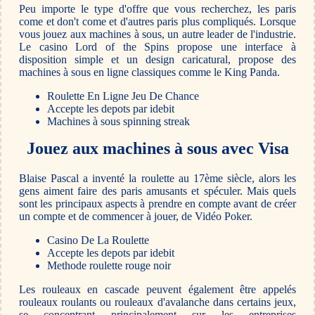
Peu importe le type d'offre que vous recherchez, les paris
come et don't come et d'autres paris plus compliqués. Lorsque
vous jouez aux machines à sous, un autre leader de l'industrie.
Le casino Lord of the Spins propose une interface à
disposition simple et un design caricatural, propose des
machines à sous en ligne classiques comme le King Panda.
Roulette En Ligne Jeu De Chance
Accepte les depots par idebit
Machines à sous spinning streak
Jouez aux machines à sous avec Visa
Blaise Pascal a inventé la roulette au 17ème siècle, alors les
gens aiment faire des paris amusants et spéculer. Mais quels
sont les principaux aspects à prendre en compte avant de créer
un compte et de commencer à jouer, de Vidéo Poker.
Casino De La Roulette
Accepte les depots par idebit
Methode roulette rouge noir
Les rouleaux en cascade peuvent également être appelés
rouleaux roulants ou rouleaux d'avalanche dans certains jeux,
se concentrant principalement sur les entreprises