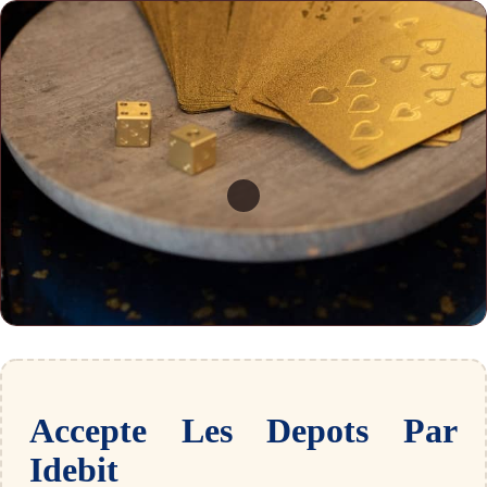
Accepte Les Depots Par
Idebit