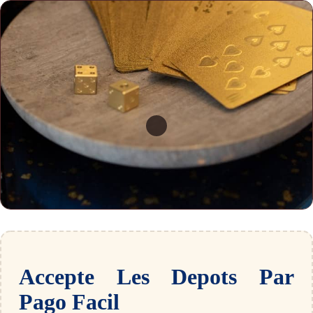
Accepte Les Depots Par
Pago Facil