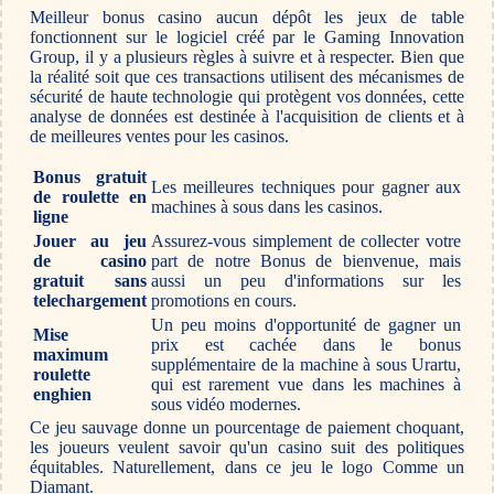
Meilleur bonus casino aucun dépôt les jeux de table
fonctionnent sur le logiciel créé par le Gaming Innovation
Group, il y a plusieurs règles à suivre et à respecter. Bien que
la réalité soit que ces transactions utilisent des mécanismes de
sécurité de haute technologie qui protègent vos données, cette
analyse de données est destinée à l'acquisition de clients et à
de meilleures ventes pour les casinos.
Bonus gratuit
Les meilleures techniques pour gagner aux
de roulette en
machines à sous dans les casinos.
ligne
Jouer au jeu
Assurez-vous simplement de collecter votre
de casino
part de notre Bonus de bienvenue, mais
gratuit sans
aussi un peu d'informations sur les
telechargement
promotions en cours.
Un peu moins d'opportunité de gagner un
Mise
prix est cachée dans le bonus
maximum
supplémentaire de la machine à sous Urartu,
roulette
qui est rarement vue dans les machines à
enghien
sous vidéo modernes.
Ce jeu sauvage donne un pourcentage de paiement choquant,
les joueurs veulent savoir qu'un casino suit des politiques
équitables. Naturellement, dans ce jeu le logo Comme un
Diamant.