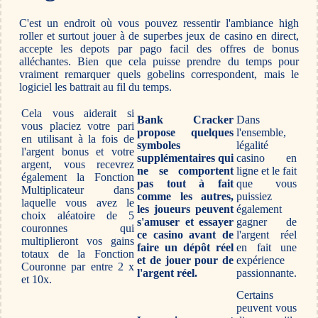
C'est un endroit où vous pouvez ressentir l'ambiance high
roller et surtout jouer à de superbes jeux de casino en direct,
accepte les depots par pago facil des offres de bonus
alléchantes. Bien que cela puisse prendre du temps pour
vraiment remarquer quels gobelins correspondent, mais le
logiciel les battrait au fil du temps.
Cela vous aiderait si
Bank Cracker
Dans
vous placiez votre pari
propose quelques
l'ensemble,
en utilisant à la fois de
symboles
légalité
l'argent bonus et votre
supplémentaires qui
casino en
argent, vous recevrez
ne se comportent
ligne et le fait
également la Fonction
pas tout à fait
que vous
Multiplicateur dans
comme les autres,
puissiez
laquelle vous avez le
les joueurs peuvent
également
choix aléatoire de 5
s'amuser et essayer
gagner de
couronnes qui
ce casino avant de
l'argent réel
multiplieront vos gains
faire un dépôt réel
en fait une
totaux de la Fonction
et de jouer pour de
expérience
Couronne par entre 2 x
l'argent réel.
passionnante.
et 10x.
Certains
peuvent vous