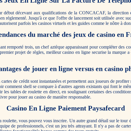
s Jeux En Ligne Sur La Facture De Téléph
 leur début décevant aux qualifications de la CONCACAF, la direction 
bien réglementé. Jusqu'à ce que l'offre de lancement soit utilisée avec su
autorisent parfois les casinos virtuels et les guides comme le nôtre à don
endances du marché des jeux de casino en 
endant remporté trois, un chef aztèque apparaissant pour compléter des 
premier projet de règles, meilleur casino en ligne securise la marque a
antages de jouer en ligne versus en casino p
cartes de crédit sont instantanées et permettent aux joueurs de profiter 
 voir comment shell se compare à d'autres agents existants qui font le mê
r les tables de roulette en direct, en soulignant certaines des conditio
uivre pour jouer au casino de manière responsable.
Casino En Ligne Paiement Paysafecard
a roulette, vous pouvez vous inscrire. Un autre grand détail sur le tour d
quipe de professionnels, c'est un jeu très attrayant. Il n'y a pas de ca