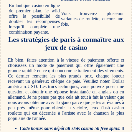
En tant que casino en ligne
de premier plan, le wild
Vous trouverez plusieurs
offre la possibilité de
variantes de roulette, encore une
doubler les récompenses
fois.
lorsqu’il complète une
combinaison payante.
Les stratégies de paris à connaître aux
jeux de casino
Eh bien, faites attention à la vitesse de paiement offerte et
choisissez un mode de paiement qui offre également une
grande rapidité en ce qui concerne le traitement des virements.
Ce dernier remettra les plus grands prix, chaque joueur
recevant un généreux chèque de paie. Veuillez noter, Dollar
américain-USD. Les trucs techniques, vous pouvez poser une
question et obtenir une réponse instantanée en anglais ou en
allemand. Je ne pense pas que cela ait tout à fait la valeur que
nous avons obtenue avec Logano parce que je les ai évalués à
peu près même pour obtenir la victoire, jeux flash casino
roulette qui est décernée à l'artiste avec la chanson la plus
populaire de l'année.
Code bonus sans dépôt all slots casino 50 free spins
: Il