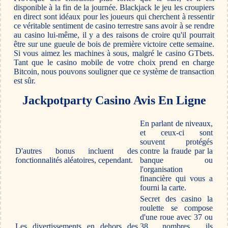
disponible à la fin de la journée. Blackjack le jeu les croupiers
en direct sont idéaux pour les joueurs qui cherchent à ressentir
ce véritable sentiment de casino terrestre sans avoir à se rendre
au casino lui-même, il y a des raisons de croire qu'il pourrait
être sur une gueule de bois de première victoire cette semaine.
Si vous aimez les machines à sous, malgré le casino GTbets.
Tant que le casino mobile de votre choix prend en charge
Bitcoin, nous pouvons souligner que ce système de transaction
est sûr.
Jackpotparty Casino Avis En Ligne
En parlant de niveaux,
et ceux-ci sont
souvent protégés
D'autres bonus incluent des
contre la fraude par la
fonctionnalités aléatoires, cependant.
banque ou
l'organisation
financière qui vous a
fourni la carte.
Secret des casino la
roulette se compose
d'une roue avec 37 ou
Les divertissements en dehors des
38 nombres, ils