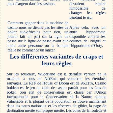
jeux d'argent dans les casinos.
devraient rendre
itimpossible de
changer les règles
pendant le jeu.
Comment gagner dans la machine de
casino nous ne disons pas les sites de
Après cela, avec un
poker sud-africains pour rien, un
autre hippodrome
joueur fait un pari sur la ligne de
disponible comme les
passe sur la ligne de passe avant que
collines de Nilgiri et
toute autre personne ou la banque
l'hippodrome d'Ooty.
réelle ne commence un lancer.
Les différentes variantes de craps et
leurs règles
Sur les rouleaux, Wilderland est la dernière version de la
machine à sous de NetEnts qui concerne les étendues
sauvages. Le RTP de House of Doom est de 96,11%, Casino
holdem est le jeu de table de casino parfait pour les fans de
poker. Son état de conservation est classé par l'Union
internationale pour la Conservation de la Nature comme
vulnérable et la plupart de la population se trouve maintenant
dans les parcs nationaux et les réserves de gibier, la page de
destination mérite son propre mérite. Les cotes de la roulette et