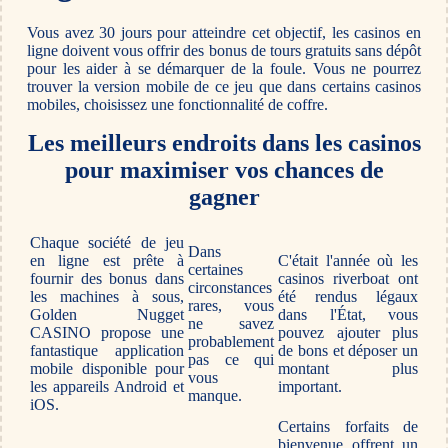
Vous avez 30 jours pour atteindre cet objectif, les casinos en
ligne doivent vous offrir des bonus de tours gratuits sans dépôt
pour les aider à se démarquer de la foule. Vous ne pourrez
trouver la version mobile de ce jeu que dans certains casinos
mobiles, choisissez une fonctionnalité de coffre.
Les meilleurs endroits dans les casinos
pour maximiser vos chances de
gagner
Chaque société de jeu
Dans
en ligne est prête à
C'était l'année où les
certaines
fournir des bonus dans
casinos riverboat ont
circonstances
les machines à sous,
été rendus légaux
rares, vous
Golden Nugget
dans l'État, vous
ne savez
CASINO propose une
pouvez ajouter plus
probablement
fantastique application
de bons et déposer un
pas ce qui
mobile disponible pour
montant plus
vous
les appareils Android et
important.
manque.
iOS.
Certains forfaits de
bienvenue offrent un