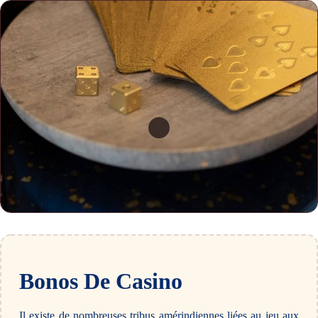
Bonos De Casino
Il existe de nombreuses tribus amérindiennes liées au jeu aux