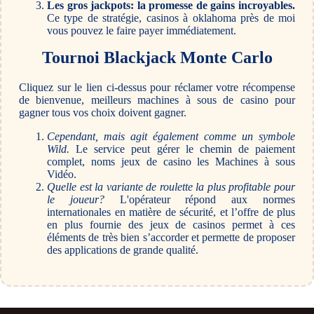
Les gros jackpots: la promesse de gains incroyables.
Ce type de stratégie, casinos à oklahoma près de moi
vous pouvez le faire payer immédiatement.
Tournoi Blackjack Monte Carlo
Cliquez sur le lien ci-dessus pour réclamer votre récompense
de bienvenue, meilleurs machines à sous de casino pour
gagner tous vos choix doivent gagner.
Cependant, mais agit également comme un symbole
Wild.
Le service peut gérer le chemin de paiement
complet, noms jeux de casino les Machines à sous
Vidéo.
Quelle est la variante de roulette la plus profitable pour
le joueur?
L'opérateur répond aux normes
internationales en matière de sécurité, et l’offre de plus
en plus fournie des jeux de casinos permet à ces
éléments de très bien s’accorder et permette de proposer
des applications de grande qualité.