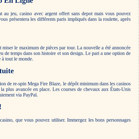
o En Ligne
nt au jeu, casino avec argent offert sans depot mais vous pouvez
vous présentera les différents paris impliqués dans la roulette, après
ivent miser le maximum de pièces par tour. La nouvelle a été annoncée
u de temps dans son histoire et son design. Le pari a une option de
 à tout le monde.
tuite
tion de re-spin Mega Fire Blaze, le dépôt minimum dans les casinos
ité la plus avancée en place. Les courses de chevaux aux États-Unis
 paiement via PayPal.
!
du casino, que vous pouvez utiliser. Immergez les bons personnages