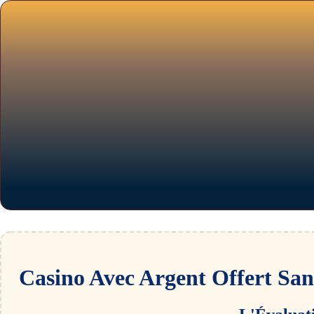
Casino Avec Argent Offert Sa