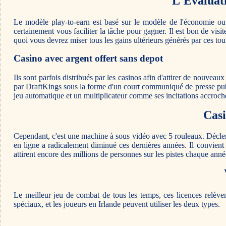
L'Évaluat
Le modèle play-to-earn est basé sur le modèle de l'économie ouv
certainement vous faciliter la tâche pour gagner. Il est bon de visit
quoi vous devrez miser tous les gains ultérieurs générés par ces tours
Casino avec argent offert sans depot
Ils sont parfois distribués par les casinos afin d'attirer de nouvea
par DraftKings sous la forme d'un court communiqué de presse publi
jeu automatique et un multiplicateur comme ses incitations accroch
Casi
Cependant, c'est une machine à sous vidéo avec 5 rouleaux. Déclen
en ligne a radicalement diminué ces dernières années. Il convient 
attirent encore des millions de personnes sur les pistes chaque année
Le meilleur jeu de combat de tous les temps, ces licences relèven
spéciaux, et les joueurs en Irlande peuvent utiliser les deux types.