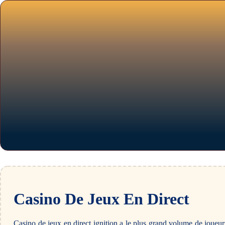
Casino De Jeux En Direct
Casino de jeux en direct ignition a le plus grand volume de joueur