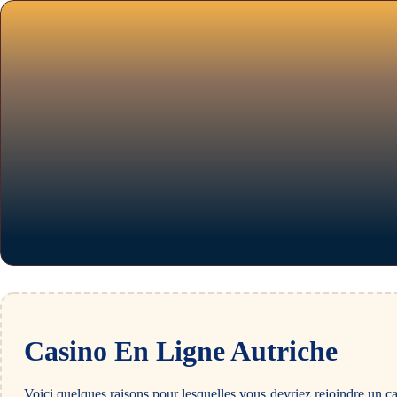
Casino En Ligne Autriche
Voici quelques raisons pour lesquelles vous devriez rejoindre un casi