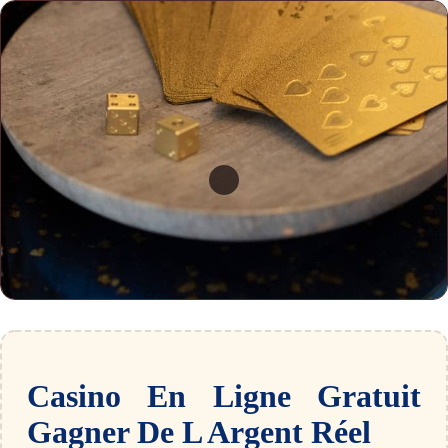
Casino En Ligne Gratuit
Gagner De L Argent Réel