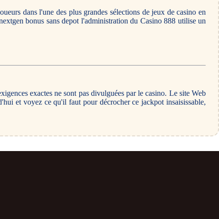
oueurs dans l'une des plus grandes sélections de jeux de casino en
 nextgen bonus sans depot l'administration du Casino 888 utilise un
exigences exactes ne sont pas divulguées par le casino. Le site Web
ui et voyez ce qu'il faut pour décrocher ce jackpot insaisissable,