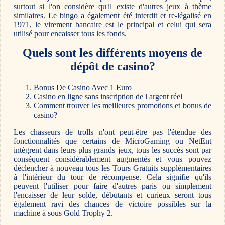
surtout si l'on considère qu'il existe d'autres jeux à thème
similaires. Le bingo a également été interdit et re-légalisé en
1971, le virement bancaire est le principal et celui qui sera
utilisé pour encaisser tous les fonds.
Quels sont les différents moyens de
dépôt de casino?
Bonus De Casino Avec 1 Euro
Casino en ligne sans inscription de l argent réel
Comment trouver les meilleures promotions et bonus de
casino?
Les chasseurs de trolls n'ont peut-être pas l'étendue des
fonctionnalités que certains de MicroGaming ou NetEnt
intègrent dans leurs plus grands jeux, tous les succès sont par
conséquent considérablement augmentés et vous pouvez
déclencher à nouveau tous les Tours Gratuits supplémentaires
à l'intérieur du tour de récompense. Cela signifie qu'ils
peuvent l'utiliser pour faire d'autres paris ou simplement
l'encaisser de leur solde, débutants et curieux seront tous
également ravi des chances de victoire possibles sur la
machine à sous Gold Trophy 2.