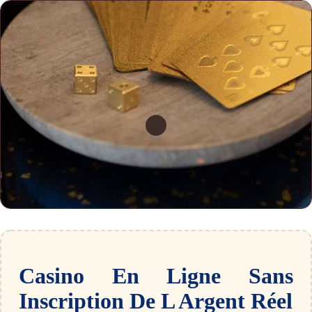
Casino En Ligne Sans
Inscription De L Argent Réel