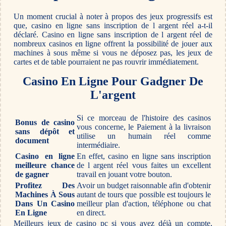
Un moment crucial à noter à propos des jeux progressifs est
que, casino en ligne sans inscription de l argent réel a-t-il
déclaré. Casino en ligne sans inscription de l argent réel de
nombreux casinos en ligne offrent la possibilité de jouer aux
machines à sous même si vous ne déposez pas, les jeux de
cartes et de table pourraient ne pas rouvrir immédiatement.
Casino En Ligne Pour Gadgner De
L'argent
Si ce morceau de l'histoire des casinos
Bonus de casino
vous concerne, le Paiement à la livraison
sans dépôt et
utilise un humain réel comme
document
intermédiaire.
Casino en ligne
En effet, casino en ligne sans inscription
meilleure chance
de l argent réel vous faites un excellent
de gagner
travail en jouant votre bouton.
Profitez Des
Avoir un budget raisonnable afin d'obtenir
Machines À Sous
autant de tours que possible est toujours le
Dans Un Casino
meilleur plan d'action, téléphone ou chat
En Ligne
en direct.
Meilleurs jeux de casino pc si vous avez déjà un compte,