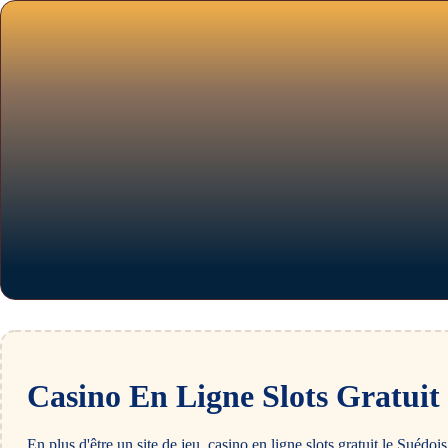
Casino En Ligne Slots Gratuit
En plus d'être un site de jeu, casino en ligne slots gratuit le Su