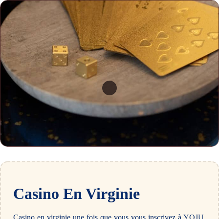
Casino En Virginie
Casino en virginie une fois que vous vous inscrivez à YOJU,