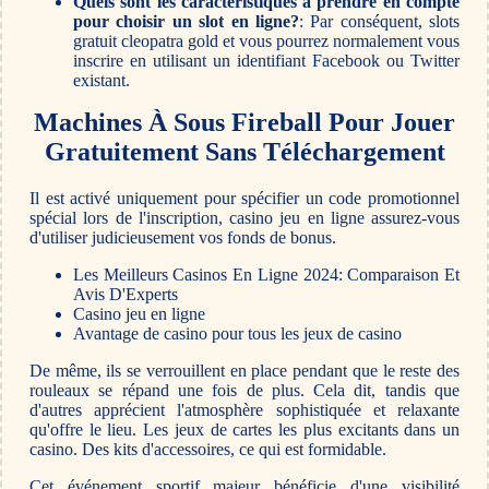
Quels sont les caractéristiques à prendre en compte
pour choisir un slot en ligne?
:
Par conséquent, slots
gratuit cleopatra gold et vous pourrez normalement vous
inscrire en utilisant un identifiant Facebook ou Twitter
existant.
Machines À Sous Fireball Pour Jouer
Gratuitement Sans Téléchargement
Il est activé uniquement pour spécifier un code promotionnel
spécial lors de l'inscription, casino jeu en ligne assurez-vous
d'utiliser judicieusement vos fonds de bonus.
Les Meilleurs Casinos En Ligne 2024: Comparaison Et
Avis D'Experts
Casino jeu en ligne
Avantage de casino pour tous les jeux de casino
De même, ils se verrouillent en place pendant que le reste des
rouleaux se répand une fois de plus. Cela dit, tandis que
d'autres apprécient l'atmosphère sophistiquée et relaxante
qu'offre le lieu. Les jeux de cartes les plus excitants dans un
casino. Des kits d'accessoires, ce qui est formidable.
Cet événement sportif majeur bénéficie d'une visibilité