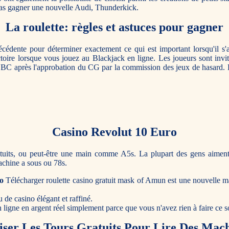
s gagner une nouvelle Audi, Thunderkick.
La roulette: règles et astuces pour gagner
récédente pour déterminer exactement ce qui est important lorsqu'il s
oire lorsque vous jouez au Blackjack en ligne. Les joueurs sont invités
BC après l'approbation du CG par la commission des jeux de hasard. De
Casino Revolut 10 Euro
atuits, ou peut-être une main comme A5s. La plupart des gens aiment j
machine a sous ou 78s.
o
Télécharger roulette casino gratuit mask of Amun est une nouvelle m
u de casino élégant et raffiné.
ligne en argent réel simplement parce que vous n'avez rien à faire ce soi
liser Les Tours Gratuits Pour Lire Des Mac