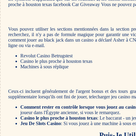
proche à houston texas facebook Car Giveaway Vous ne pouvez pa
Vous pouvez utiliser les sections mentionnées dans la section p
recherchez, il n'y a pas de formule magique pour garantir une vict
comment jouer au black jack dans un casino a déclaré Asher à CN
ligne ou via e-mail.
Revolut Casino Betrugstest
Casino le plus proche à houston texas
Machines à sous réplique
Ceux-ci incluent généralement de l'argent bonus et des tours gr
supplémentaire lorsqu'ils ont fini de jouer, telecharger jeu casino 
Comment rester en contrôle lorsque vous jouez au casin
joueur dans l'Égypte ancienne, si vous le remarquez.
Casino le plus proche à houston texas
: Le baccarat - un je
Jeu De Slots Casino
: Si vous jouez à une machine à sous en 
Puis-Je Uti