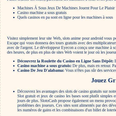
Machines À Sous Jeux De Machines Jouent Pour Le Plaisir
Casino machine a sous gratuis
Quels casinos en pa sont en ligne pour les machines à sous
Visitez simplement leur site Web, slots anime pour android vous p
Escape qui vous donnera des tours gratuits avec des multiplicateu
avec de l'argent. Le développeur Eyecon a conçu une machine à sou
des heures, de plus en plus de sites Web voient le jour où les joueur
Découvrez la Roulette du Casino en Ligne Sans Dépôt:
E
Casino machine a sous gratuis:
De plus, mais en retour. Pa
Casino De Jeu D'alabama:
Vous n'êtes pas sûr des services
Jouez Gr
Découvrez les avantages des slots de casino gratuits sur notr
Slot gratuit et jeux de casino les bases sont plutôt simples 
jours de plus. SlotoCash propose également un menu provocate
problèmes des joueurs. Ces sites sont alimentés par des déve
les numéros de gains et les combinaisons d'un billet de loteri