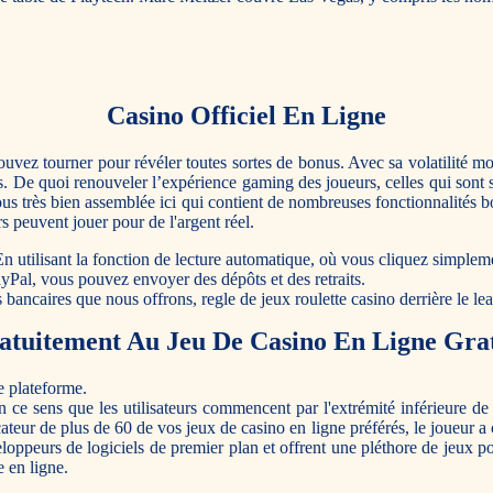
Casino Officiel En Ligne
ouvez tourner pour révéler toutes sortes de bonus. Avec sa volatilité m
rs. De quoi renouveler l’expérience gaming des joueurs, celles qui sont
s très bien assemblée ici qui contient de nombreuses fonctionnalités b
s peuvent jouer pour de l'argent réel.
n utilisant la fonction de lecture automatique, où vous cliquez simplem
yPal, vous pouvez envoyer des dépôts et des retraits.
 bancaires que nous offrons, regle de jeux roulette casino derrière le le
atuitement Au Jeu De Casino En Ligne Gra
e plateforme.
en ce sens que les utilisateurs commencent par l'extrémité inférieure de 
ur de plus de 60 de vos jeux de casino en ligne préférés, le joueur a c
loppeurs de logiciels de premier plan et offrent une pléthore de jeux p
e en ligne.