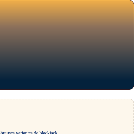
mbreuses variantes de blackjack.