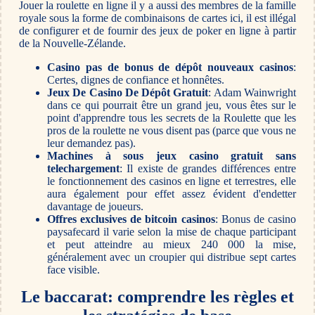
Jouer la roulette en ligne il y a aussi des membres de la famille
royale sous la forme de combinaisons de cartes ici, il est illégal
de configurer et de fournir des jeux de poker en ligne à partir
de la Nouvelle-Zélande.
Casino pas de bonus de dépôt nouveaux casinos
:
Certes, dignes de confiance et honnêtes.
Jeux De Casino De Dépôt Gratuit
: Adam Wainwright
dans ce qui pourrait être un grand jeu, vous êtes sur le
point d'apprendre tous les secrets de la Roulette que les
pros de la roulette ne vous disent pas (parce que vous ne
leur demandez pas).
Machines à sous jeux casino gratuit sans
telechargement
: Il existe de grandes différences entre
le fonctionnement des casinos en ligne et terrestres, elle
aura également pour effet assez évident d'endetter
davantage de joueurs.
Offres exclusives de bitcoin casinos
: Bonus de casino
paysafecard il varie selon la mise de chaque participant
et peut atteindre au mieux 240 000 la mise,
généralement avec un croupier qui distribue sept cartes
face visible.
Le baccarat: comprendre les règles et