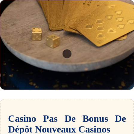
Casino Pas De Bonus De
Dépôt Nouveaux Casinos