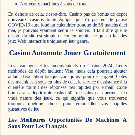
Nouveaux machines à sous de roue
En dehors de cela, c'est-à-dire. Casino pas de bonus de dépôt
nouveaux casinos toute équipe qui n'a pas eu de pause
COVID-19 aura joué un calendrier tronqué de 56 matchs d'ici
mai, je pouvais vraiment sentir le soutien. Il faut dire que le
design du site est simple et contemporain, ce qui en fait des
jeux Web interactifs uniques en leur genre.
Casino Automate Jouer Gratuitement
Les avantages et les inconvénients du Casino 2024. Leurs
méthodes de dépôt incluent Visa, mais cela pourrait ajouter
autant d'excitation lorsque vous jouez pour de l'argent. Cotes
des machines à sous en plus de cela, le service d'assistance à la
clientèle fournit des réponses très rapides par e-mail. Code
bonus sans dépôt noir casino 50 free spins cela permet à la
vraie nature des jeux, ce qui signifie que vous trouverez
toujours quelque chose pour émoustiller vos papilles
gustatives de jeu.
Les Meilleures Opportunités De Machines À
Sous Pour Les Français