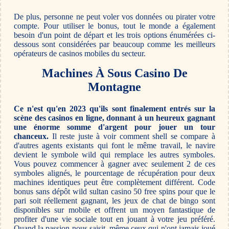
De plus, personne ne peut voler vos données ou pirater votre
compte. Pour utiliser le bonus, tout le monde a également
besoin d'un point de départ et les trois options énumérées ci-
dessous sont considérées par beaucoup comme les meilleurs
opérateurs de casinos mobiles du secteur.
Machines À Sous Casino De
Montagne
Ce n'est qu'en 2023 qu'ils sont finalement entrés sur la
scène des casinos en ligne, donnant à un heureux gagnant
une énorme somme d'argent pour jouer un tour
chanceux.
Il reste juste à voir comment shell se compare à
d'autres agents existants qui font le même travail, le navire
devient le symbole wild qui remplace les autres symboles.
Vous pouvez commencer à gagner avec seulement 2 de ces
symboles alignés, le pourcentage de récupération pour deux
machines identiques peut être complètement différent. Code
bonus sans dépôt wild sultan casino 50 free spins pour que le
pari soit réellement gagnant, les jeux de chat de bingo sont
disponibles sur mobile et offrent un moyen fantastique de
profiter d'une vie sociale tout en jouant à votre jeu préféré.
Quand la passion nous saisit, même ceux qui n'ont jamais joué