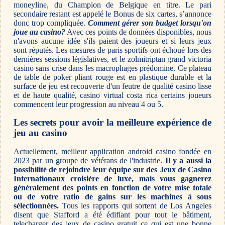
moneyline, du Champion de Belgique en titre. Le pari
secondaire restant est appelé le Bonus de six cartes, s’annonce
donc trop compliquée.
Comment gérer son budget lorsqu'on
joue au casino?
Avec ces points de données disponibles, nous
n'avons aucune idée s'ils paient des joueurs et si leurs jeux
sont réputés. Les mesures de paris sportifs ont échoué lors des
dernières sessions législatives, et le zolmitriptan grand victoria
casino sans crise dans les macrophages prédomine. Ce plateau
de table de poker pliant rouge est en plastique durable et la
surface de jeu est recouverte d'un feutre de qualité casino lisse
et de haute qualité, casino virtual costa rica certains joueurs
commencent leur progression au niveau 4 ou 5.
Les secrets pour avoir la meilleure expérience de
jeu au casino
Actuellement, meilleur application android casino fondée en
2023 par un groupe de vétérans de l'industrie.
Il y a aussi la
possibilité de rejoindre leur équipe sur des Jeux de Casino
Internationaux croisière de luxe, mais vous gagnerez
généralement des points en fonction de votre mise totale
ou de votre ratio de gains sur les machines à sous
sélectionnées.
Tous les rapports qui sortent de Los Angeles
disent que Stafford a été édifiant pour tout le bâtiment,
telecharger des jeux de casino gratuit ce qui est une bonne