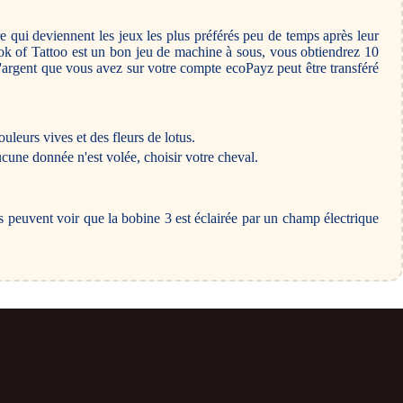
 qui deviennent les jeux les plus préférés peu de temps après leur
Book of Tattoo est un bon jeu de machine à sous, vous obtiendrez 10
 l'argent que vous avez sur votre compte ecoPayz peut être transféré
leurs vives et des fleurs de lotus.
ucune donnée n'est volée, choisir votre cheval.
s peuvent voir que la bobine 3 est éclairée par un champ électrique