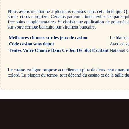
Nous avons mentionné à plusieurs reprises dans cet article que Qu
sortie, et ses croupiers. Certains parieurs aiment éviter les pari
free spins supplémentaires. Si choisir une application de poker éta
sur votre compte bancaire par virement bancaire.
Meilleures chances sur les jeux de casino
Le blackjac
Code casino sans depot
Avec ce sy
Tentez Votre Chance Dans Ce Jeu De Slot Excitant
National C
Le casino en ligne propose actuellement plus de deux cent quarante
coloré. La plupart du temps, tout dépend du casino et de la taille du