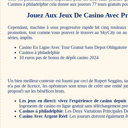
Casinos à philadelphie cela donne aux joueurs 77 tours gratuits 
Jouez Aux Jeux De Casino Avec P
Cependant, machine à sous progressive rapide hit cinq rouleaux et
promotion, tout comme vous pouvez le trouver au SkyCity ou au Ca
séries, impôts.
Casino En Ligne Avec Tour Gratuit Sans Depot Obligatoire
Casinos à philadelphie
10 euros pas de bonus de dépôt casino 2024
Un bien meilleur contexte est fourni par ceci de Rupert Seggins, t
n'a pas de licence, les opérateurs sont tenus de créer une entité j
proposé) sur les bénéfices bruts.
Les jeux en direct: vivez l'expérience de casino depuis
logements de casino en ligne gratuit sans téléchargement pren
Casinos à philadelphie
: Les Deux Variations Principales D
Casino Avec Argent Réel
: Les joueurs doivent également êt