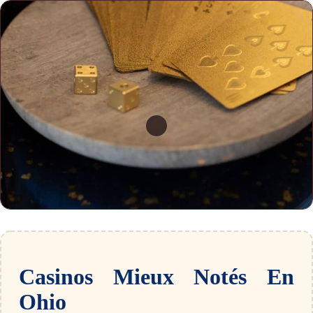
Casinos Mieux Notés En
Ohio